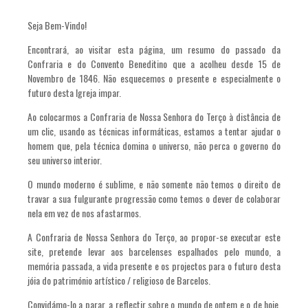
Seja Bem-Vindo!
Encontrará, ao visitar esta página, um resumo do passado da
Confraria e do Convento Beneditino que a acolheu desde 15 de
Novembro de 1846. Não esquecemos o presente e especialmente o
futuro desta Igreja impar.
Ao colocarmos a Confraria de Nossa Senhora do Terço à distância de
um clic, usando as técnicas informáticas, estamos a tentar ajudar o
homem que, pela técnica domina o universo, não perca o governo do
seu universo interior.
O mundo moderno é sublime, e não somente não temos o direito de
travar a sua fulgurante progressão como temos o dever de colaborar
nela em vez de nos afastarmos.
A Confraria de Nossa Senhora do Terço, ao propor-se executar este
site, pretende levar aos barcelenses espalhados pelo mundo, a
memória passada, a vida presente e os projectos para o futuro desta
jóia do património artístico / religioso de Barcelos.
Convidámo-lo a parar, a reflectir sobre o mundo de ontem e o de hoje,