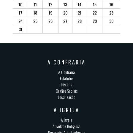
10
11
12
13
14
15
16
17
18
19
20
21
22
23
24
25
26
27
28
29
30
31
A CONFRARIA
A Confraria
Estatutos
História
Orgãos Sociais
Localização
A IGREJA
A Igreja
Atividade Religiosa
Descrição Arquitectónica