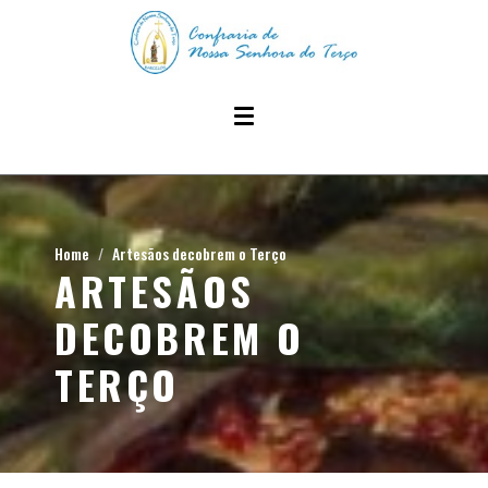
Home
Artesãos decobrem o Terço
ARTESÃOS
DECOBREM O
TERÇO