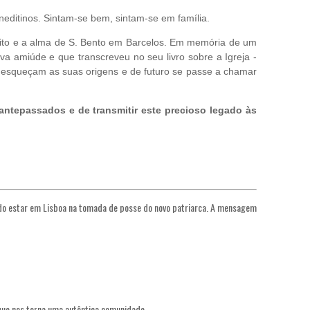
editinos. Sintam-se bem, sintam-se em família.
írito e a alma de S. Bento em Barcelos. Em memória de um
va amiúde e que transcreveu no seu livro sobre a Igreja -
e esqueçam as suas origens e de futuro se passe a chamar
ntepassados e de transmitir este precioso legado às
ado estar em Lisboa na tomada de posse do novo patriarca. A mensagem
que nos torna uma autêntica comunidade.