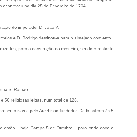
im aconteceu no dia 25 de Fevereiro de 1704.
inação do imperador D. João V.
rcelos e D. Rodrigo destinou-a para o almejado convento.
uzados, para a construção do mosteiro, sendo o restante
 Irmã S. Romão.
 50 religiosas leigas, num total de 126.
resentativas e pelo Arcebispo fundador. De lá saíram às 5
 de então – hoje Campo 5 de Outubro – para onde dava a