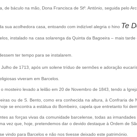
 de báculo na mão, Dona Francisca de Stº. António, seguida pelo Arce
Te 
 sua acolhedora casa, entoando com indizível alegria o hino
los, instalado na casa solarenga da Quinta da Bagoeira – mais tard
dessem ter tempo para se instalarem.
de Julho de 1713, após um solene tríduo de sermões e adoração eucarí
ligiosas viveram em Barcelos.
 o mosteiro levado a leilão em 20 de Novembro de 1843, tendo a Igrej
reiras ou de S. Bento, como era conhecida na altura, à Confraria d
oje se encontra a estátua do Bombeiro, capela que entretanto foi dem
sentes as forças vivas da comunidade barcelense, todas as irmandades
uma vez que, hoje, pretendemos dar o devido destaque à Ordem de Sã
se vindo para Barcelos e não nos tivesse deixado este património.