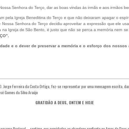
Nossa Senhora do Terço, dar as boas vindas às irmãs e aos irmãos ben
ram pela Igreja Beneditina do Terço e que não deixaram apagar o esp
e Nossa Senhora do Terço decidiu aproveitar a expressão que ele usa
a na Igreja de São Bento, é justo que não se perca a memória nem s
ÇO”.
ade e o dever de preservar a memória e o esforço dos nossos a
 D. Jorge Ferreira da Costa Ortiga, fez-se representar por uma mensagem escrita, d
José Gomes da Silva Araújo
GRATIDÃO A DEUS, ONTEM E HOJE
Programa Pastoral – sentimo-nos convidados ao abandono confiante no Amor de Deus 