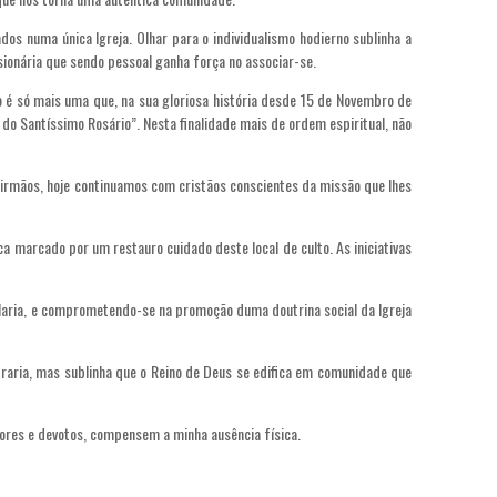
os numa única Igreja. Olhar para o individualismo hodierno sublinha a
onária que sendo pessoal ganha força no associar-se.
 é só mais uma que, na sua gloriosa história desde 15 de Novembro de
o Santíssimo Rosário”. Nesta finalidade mais de ordem espiritual, não
irmãos, hoje continuamos com cristãos conscientes da missão que lhes
 marcado por um restauro cuidado deste local de culto. As iniciativas
 Maria, e comprometendo-se na promoção duma doutrina social da Igreja
raria, mas sublinha que o Reino de Deus se edifica em comunidade que
ores e devotos, compensem a minha ausência física.