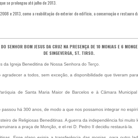
que se prolongou até julho de 2013.
 2008 e 2013, como a reabilitação do exterior do edifício, a conservação e restauro d
O DO SENHOR BOM JESUS
DA CRUZ NA PRESENÇA DE 10 MONJAS E 6 MONG
DE SINGEVERGA, ST. TIRSO.
s da Igreja Beneditina de Nossa Senhora do Terço.
agradecer a todos, sem exceção, a disponibilidade que tiveram par
róquia de Santa Maria Maior de Barcelos e à Câmara Municipal d
se passou há 300 anos, de modo a que nos possamos integrar no espíri
iro de Religiosas Beneditinas. A guerra da independência foi muito
rruinara a praça de Monção, e el-rei D. Pedro II decidiu restaurá-la.
tinas. Esse plano exigia a transferência das monjas, para outro lad