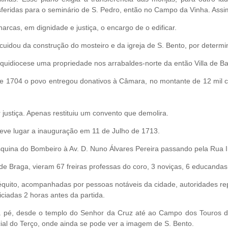
nsferidas para o seminário de S. Pedro, então no Campo da Vinha. Ass
rcas, em dignidade e justiça, o encargo de o edificar.
cuidou da construção do mosteiro e da igreja de S. Bento, por determ
uidiocese uma propriedade nos arrabaldes-norte da então Villa de Ba
e 1704 o povo entregou donativos à Câmara, no montante de 12 mil cr
justiça. Apenas restituiu um convento que demolira.
teve lugar a inauguração em 11 de Julho de 1713.
esquina do Bombeiro à Av. D. Nuno Álvares Pereira passando pela Rua
 Braga, vieram 67 freiras professas do coro, 3 noviças, 6 educandas e
équito, acompanhadas por pessoas notáveis da cidade, autoridades rep
ciadas 2 horas antes da partida.
, a pé, desde o templo do Senhor da Cruz até ao Campo dos Touros
ial do Terço, onde ainda se pode ver a imagem de S. Bento.