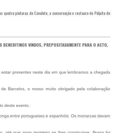
as quatro pinturas de Cavalete, a conservação e restauro do Púlpito de
ES BENEDITINOS VINDOS, PREPOSITADAMENTE PARA O ACTO,
a estar presentes neste dia em que lembramos a chegada
e Barcelos, o nosso muito obrigado pela colaboração
to deste evento.
 longa entre portugueses e espanhóis. Os monarcas davam
o, até que novo mosteiro se lhes construísse. Braga foi