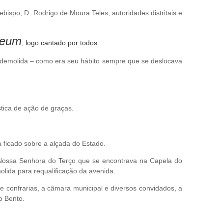
bispo, D. Rodrigo de Moura Teles, autoridades distritais e
Deum
, logo cantado por todos.
e demolida – como era seu hábito sempre que se deslocava
stica de ação de graças.
a ficado sobre a alçada do Estado.
e Nossa Senhora do Terço que se encontrava na Capela do
olida para requalificação da avenida.
 e confrarias, a câmara municipal e diversos convidados, a
o Bento.