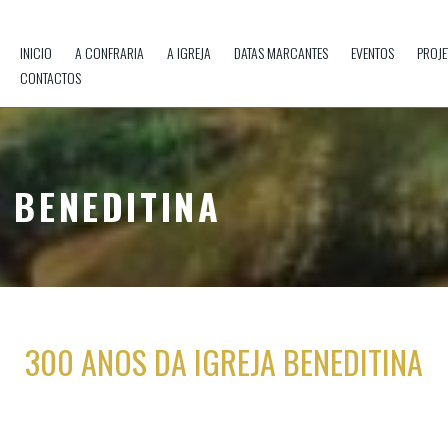
INICIO
A CONFRARIA
A IGREJA
DATAS MARCANTES
EVENTOS
PROJE
CONTACTOS
 BENEDITINA
300 ANOS DA IGREJA BENEDITINA