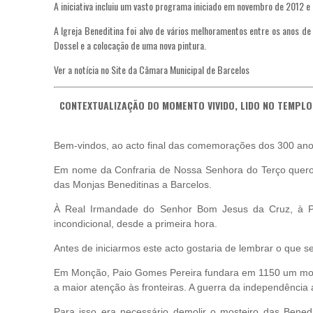
A iniciativa incluiu um vasto programa iniciado em novembro de 2012 e 
A Igreja Beneditina foi alvo de vários melhoramentos entre os anos de
Dossel e a colocação de uma nova pintura.
Ver a notícia no
Site da Câmara Municipal de Barcelos
CONTEXTUALIZAÇÃO DO MOMENTO VIVIDO, LIDO NO TEMPL
Bem-vindos, ao acto final das comemorações dos 300 ano
Em nome da Confraria de Nossa Senhora do Terço quero 
das Monjas Beneditinas a Barcelos.
À Real Irmandade do Senhor Bom Jesus da Cruz, à Pa
incondicional, desde a primeira hora.
Antes de iniciarmos este acto gostaria de lembrar o que 
Em Monção, Paio Gomes Pereira fundara em 1150 um moste
a maior atenção às fronteiras. A guerra da independência a
Para isso era necessário demolir o mosteiro das Benedi