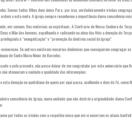
ha. Somos todos filhos dum único Pai e, por isso, verdadeiramente irmãos congregad
ordem a esta meta. A Igreja sempre reconheceu a importância duma consciência missi
do, em comum, fins materiais ou espirituais. A Confraria de Nossa Senhora do Terço
Deus e Mãe dos homens, espalhando e radicando na alma dos fiéis a devoção do Terço d
rivilegiada à “evangelização” e “promoção da doutrina social da Igreja”.
o esmoreceu. Se outrora existiram mesários dinâmicos que conseguiram congregar os 
óquia de Santa Maria Maior de Barcelos.
do e pelo presente, não posso deixar de me congratular por este aniversário que fica
s não atenuaram o cuidado e qualidade das intervenções.
ndo esta devoção no quotidiano de quem por aqui passa, acolhendo o dom da fé, como
deira consciência de Igreja, numa unidade que não destrói a originalidade duma Conf
r.
como por todos os irmãos com a respetiva mesa que em si encerram os atuais benfeit