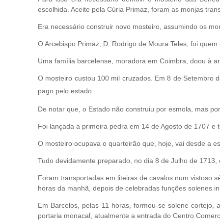
escolhida. Aceite pela Cúria Primaz, foram as monjas tra
Era necessário construir novo mosteiro, assumindo os mona
O Arcebispo Primaz, D. Rodrigo de Moura Teles, foi quem 
Uma família barcelense, moradora em Coimbra, doou à arq
O mosteiro custou 100 mil cruzados. Em 8 de Setembro d
pago pelo estado.
De notar que, o Estado não construiu por esmola, mas por 
Foi lançada a primeira pedra em 14 de Agosto de 1707 e 
O mosteiro ocupava o quarteirão que, hoje, vai desde a 
Tudo devidamente preparado, no dia 8 de Julho de 1713, de
Foram transportadas em liteiras de cavalos num vistoso s
horas da manhã, depois de celebradas funções solenes ini
Em Barcelos, pelas 11 horas, formou-se solene cortejo
portaria monacal, atualmente a entrada do Centro Comerc