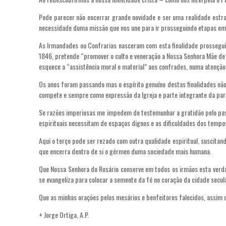
Pode parecer não encerrar grande novidade e ser uma realidade estran
necessidade duma missão que nos une para ir prosseguindo etapas em 
As Irmandades ou Confrarias nasceram com esta finalidade prosseguin
1846, pretende “promover o culto e veneração a Nossa Senhora Mãe de 
esquece a “assistência moral e material” aos confrades, numa atenção p
Os anos foram passando mas o espírito genuíno destas finalidades nã
compete e sempre como expressão da Igreja e parte integrante da par
Se razões imperiosas me impedem de testemunhar a gratidão pelo passa
espirituais necessitam de espaços dignos e as dificuldades dos tempo
Aqui o terço pode ser rezado com outra qualidade espiritual, suscita
que encerra dentro de si o gérmen duma sociedade mais humana.
Que Nossa Senhora do Rosário conserve em todos os irmãos esta verda
se evangeliza para colocar a semente da fé no coração da cidade secula
Que as minhas orações pelos mesários e benfeitores falecidos, assim 
+ Jorge Ortiga, A.P.