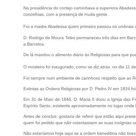
Na presidência do cortejo caminhava a superiora Abadessa,
concelhias, com a presença de muita gente.
Foi a madre Abadessa quem primeiro passou os umbrais da
D. Rodrigo de Moura Teles permaneceu três dias em Barce
a Barcelos.
De lá mandou o alimento diário às Religiosas para que pu
O mosteiro foi inaugurado, como se diz atrás, no dia 11 
Foi sempre num ambiente de carinhoso respeito que as Re
Extintas as Ordens Religiosas por D. Pedro IV em 1834 foi
Em 31 de Maio de 1846, D. Maria II doou a Igreja das F
Espírito Santo, existente aproximadamente no lugar onde h
Antes de concluir, gostaria de referir que estão aqui pre
quem foi pedido que não ostentassem as suas insígnias 
Não estaríamos hoje aqui se a ordem beneditina não tives