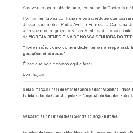
Aproveito a oportunidade para, em nome da Confraria de 
Por fim, lembro as confrarias e os sacerdotes que passa
desses sacerdotes, Padre Avelino Ferreira, a Confraria d
uma vez que, a Igreja de Nossa Senhora do Terço se situ
de
“IGREJA BENEDITINA DE NOSSA SENHORA DO TER
“Todos nós, como comunidade, temos a responsabilid
gerações vindouras”.
É isso que hoje estamos aqui a fazer.
Bem hajam.
Dada a impossibilidade de estar presente o senhor Arcebispo Primaz,
foi lida, no fim da Eucaristia, pelo Rev. Arcipreste de Barcelos, Padre 
Mensagem à Confraria de Nossa Senhora do Terço - Barcelos
Ao redescobrirmos a nossa identidade cristã – como nos interpela o 