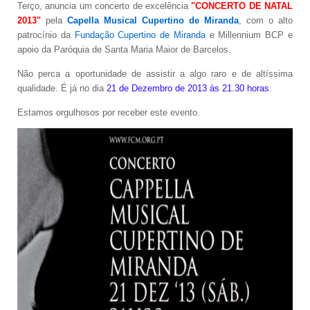
Terço, anuncia um concerto de excelência
"CONCERTO DE NATAL
2013"
pela
Capella Musical Cupertino de Miranda
, com o alto
patrocínio da
Fundação Cupertino de Miranda
e Millennium BCP e
apoio da Paróquia de Santa Maria Maior de Barcelos.
Não perca a oportunidade de assistir a algo raro e de altíssima
qualidade. É já no dia
21 de Dezembro de 2013 às 21.30 horas
.
Estamos orgulhosos por receber este evento.