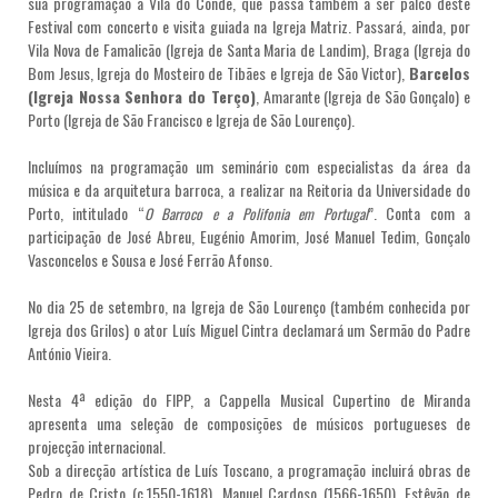
sua programação a Vila do Conde, que passa também a ser palco deste
Festival com concerto e visita guiada na Igreja Matriz. Passará, ainda, por
Vila Nova de Famalicão (Igreja de Santa Maria de Landim), Braga (Igreja do
Bom Jesus, Igreja do Mosteiro de Tibães e Igreja de São Victor),
Barcelos
(Igreja Nossa Senhora do Terço)
, Amarante (Igreja de São Gonçalo) e
Porto (Igreja de São Francisco e Igreja de São Lourenço).
Incluímos na programação um seminário com especialistas da área da
música e da arquitetura barroca, a realizar na Reitoria da Universidade do
Porto, intitulado “
”. Conta com a
O Barroco e a Polifonia em Portugal
participação de José Abreu, Eugénio Amorim, José Manuel Tedim, Gonçalo
Vasconcelos e Sousa e José Ferrão Afonso.
No dia 25 de setembro, na Igreja de São Lourenço (também conhecida por
Igreja dos Grilos) o ator Luís Miguel Cintra declamará um Sermão do Padre
António Vieira.
Nesta 4ª edição do FIPP, a Cappella Musical Cupertino de Miranda
apresenta uma seleção de composições de músicos portugueses de
projecção internacional.
Sob a direcção artística de Luís Toscano, a programação incluirá obras de
Pedro de Cristo (c.1550-1618), Manuel Cardoso (1566-1650), Estêvão de